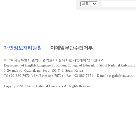
개인정보처리방침
이메일무단수집거부
08826 서울특별시 관악구 관악로1 서울대학교 사범대학 영어교육과
Department of English Language Education, College of Education, Seoul National University
1 Gwanak-ro, Gwanak-gu, Seoul 151-748, South Korea
engedu@snu.ac.kr
Tel : 02-880-7670 (내선/Extension:7670) Fax : 02-880-7671 E-mail :
Copyright 2008 Seoul National University All Rights Reserved.