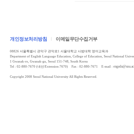
개인정보처리방침
이메일무단수집거부
08826 서울특별시 관악구 관악로1 서울대학교 사범대학 영어교육과
Department of English Language Education, College of Education, Seoul National Univer
1 Gwanak-ro, Gwanak-gu, Seoul 151-748, South Korea
engedu@snu.ac
Tel : 02-880-7670 (내선/Extension:7670) Fax : 02-880-7671 E-mail :
Copyright 2008 Seoul National University All Rights Reserved.