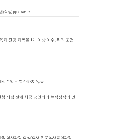
(학생).pptx
[803kb]
육과 전공 과목을
1
개 이상 이수,
위의 조건
계절수업은
합산하지 않음
청 시점 전에 최종 승인되어 누적성적에 반
과정
학사과정 학생
(
학사
‧
전문석사통합과정