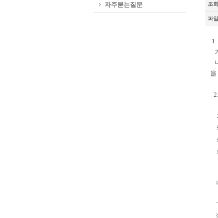
자주묻는질문
조
파
1
가
나
을