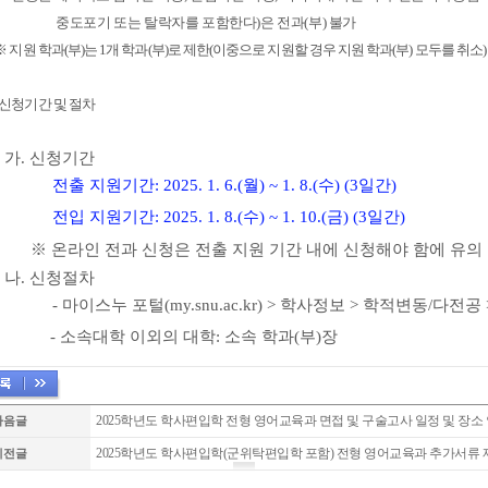
중도포기 또는 탈락자를 포함한다
)
은 전과
(
부
)
불가
※
지원 학과
(
부
)
는
1
개 학과
(
부
)
로 제한
(
이중으로 지원할 경우 지원 학과
(
부
)
모두를 취소
)
. 신청기간 및 절차
가
.
신청기간
전출 지원기간
: 2025. 1. 6.(
월
) ~ 1. 8.(
수
) (3
일간
)
전입 지원기간
: 2025. 1. 8.(
수
) ~ 1. 10.(
금
) (3
일간
)
※
온라인 전과 신청은
전출 지원 기간 내에 신청해야 함
에 유의
나
.
신청절차
-
마이스누 포털
(my.snu.ac.kr) >
학사정보
>
학적변동
/
다전공
-
소속대학 이외의 대학
:
소속 학과
(
부
)
장
2025학년도 학사편입학 전형 영어교육과 면접 및 구술고사 일정 및 장소
다음글
2025학년도 학사편입학(군위탁편입학 포함) 전형 영어교육과 추가서류 제출안
이전글