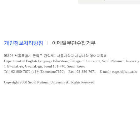
개인정보처리방침
이메일무단수집거부
08826 서울특별시 관악구 관악로1 서울대학교 사범대학 영어교육과
Department of English Language Education, College of Education, Seoul National University
1 Gwanak-ro, Gwanak-gu, Seoul 151-748, South Korea
engedu@snu.ac.kr
Tel : 02-880-7670 (내선/Extension:7670) Fax : 02-880-7671 E-mail :
Copyright 2008 Seoul National University All Rights Reserved.