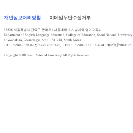
개인정보처리방침
이메일무단수집거부
08826 서울특별시 관악구 관악로1 서울대학교 사범대학 영어교육과
Department of English Language Education, College of Education, Seoul National University
1 Gwanak-ro, Gwanak-gu, Seoul 151-748, South Korea
engedu@snu.ac.kr
Tel : 02-880-7670 (내선/Extension:7670) Fax : 02-880-7671 E-mail :
Copyright 2008 Seoul National University All Rights Reserved.