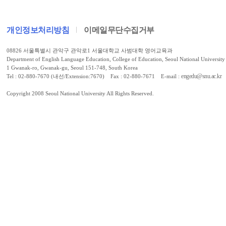
개인정보처리방침
이메일무단수집거부
08826 서울특별시 관악구 관악로1 서울대학교 사범대학 영어교육과
Department of English Language Education, College of Education, Seoul National University
1 Gwanak-ro, Gwanak-gu, Seoul 151-748, South Korea
engedu@snu.ac.kr
Tel : 02-880-7670 (내선/Extension:7670) Fax : 02-880-7671 E-mail :
Copyright 2008 Seoul National University All Rights Reserved.