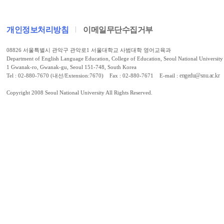
개인정보처리방침
이메일무단수집거부
08826 서울특별시 관악구 관악로1 서울대학교 사범대학 영어교육과
Department of English Language Education, College of Education, Seoul National University
1 Gwanak-ro, Gwanak-gu, Seoul 151-748, South Korea
engedu@snu.ac.kr
Tel : 02-880-7670 (내선/Extension:7670) Fax : 02-880-7671 E-mail :
Copyright 2008 Seoul National University All Rights Reserved.